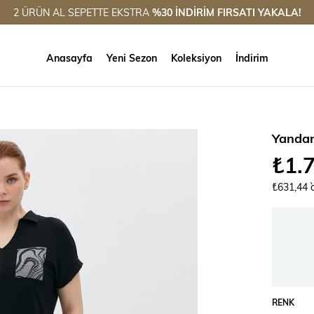
2 ÜRÜN AL SEPETTE EKSTRA
%30
İNDİRİM FIRSATI YAKALA!
Anasayfa
Yeni Sezon
Koleksiyon
İndirim
Yandan 
₺1.
₺631,44
RENK